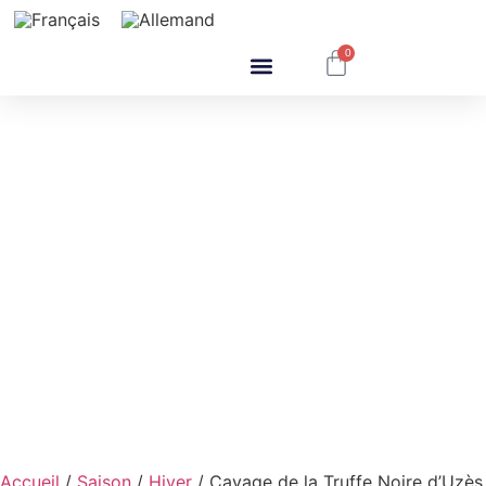
0
Mon histoire
Accueil
/
Saison
/
Hiver
/ Cavage de la Truffe Noire d’Uzès