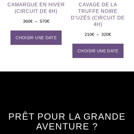
CAMARGUE EN HIVER
CAVAGE DE LA
(CIRCUIT DE 6H)
TRUFFE NOIRE
D’UZÈS (CIRCUIT DE
360
€
–
570
€
4H)
210
€
–
320
€
CHOISIR UNE DATE
CHOISIR UNE DATE
PRÊT POUR LA GRANDE
AVENTURE ?