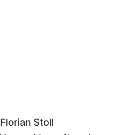
En savoir plus
Hiver
Du savoir-faire des santonniers aux fruits confits,
en passant par un chocolat chaud dans une
Nougaterie… Vivez toute la magie d'un Noël
Provençal !
En savoir plus
Florian Stoll