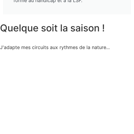
formé au handicap et à la LSF.
Quelque soit la saison !
J'adapte mes circuits aux rythmes de la nature...
Printemps
Asperges sauvages, cerises, naissance des
chevreaux dans les Cévennes… la plus belle
saison, celle où la nature s’éveille !
En savoir plus