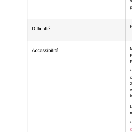
s
p
F
Difficulté
M
Accessibilité
p
p
*
c
2
v
i
m
*
c