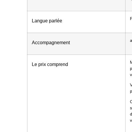
F
Langue parlée
Accompagnement
M
Le prix comprend
p
V
p
s
v