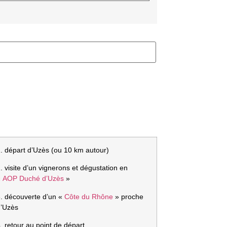
. départ d’Uzès (ou 10 km autour)
. visite d’un vignerons et dégustation en
«
AOP Duché d’Uzès
»
3. découverte d’un «
Côte du Rhône
» proche
d’Uzès
. retour au point de départ