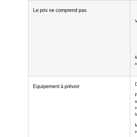
Le prix ne comprend pas
V
M
r
Equipement à prévoir
s
r
l
M
r