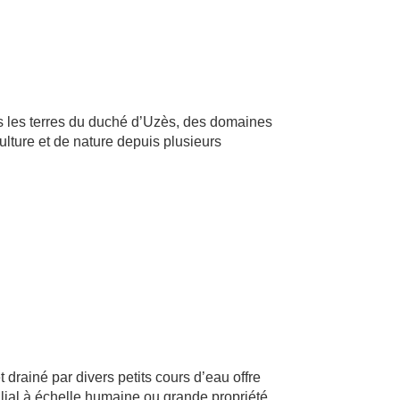
s les terres du duché d’Uzès, des domaines
ulture et de nature depuis plusieurs
drainé par divers petits cours d’eau offre
milial à échelle humaine ou grande propriété