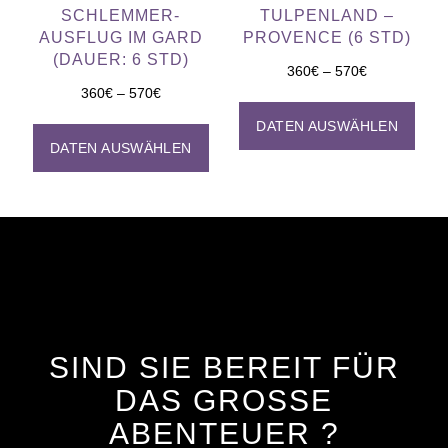
SCHLEMMER-
TULPENLAND –
AUSFLUG IM GARD
PROVENCE (6 STD)
(DAUER: 6 STD)
360
€
–
570
€
360
€
–
570
€
DATEN AUSWÄHLEN
DATEN AUSWÄHLEN
SIND SIE BEREIT FÜR
DAS GROSSE
ABENTEUER ?